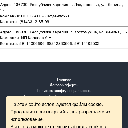
Адрес: 186730, Республика Карелия, г. Лахденпохья, ул. Ленина,
17
Компания: ООО «АТП» Лахденпохья
Контакты: (81433) 2-35-99
Адрес: 186930, Республика Карелия, г. Костомукша, ул. Ленина, 1Б
Компания: ИП Колдаев А.Н.
Контакты: 89114006806, 89212280608, 89114103503
Главная
Договор оферты
Политика конфиденциальности
Согласие на обработку персональных данных
Контакты
На этом сайте используются файлы cookie.
Продолжая просмотр сайта, вы разрешаете их
ООО «БИЛЕТ АВТО»
использование.
г. Улан-Удэ, ул. Буйко 20а, офис 3
ОГРН: 1180327010951
Вы всегда можете отключить файлы cookie в