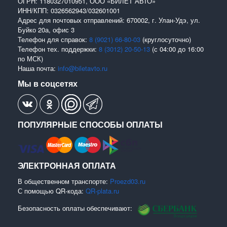
ОГРН: 1180327010951, ООО «БИЛЕТ АВТО»
ИНН/КПП: 0326562943/032601001
Адрес для почтовых отправлений: 670002, г. Улан-Удэ, ул.
Буйко 20а, офис 3
Телефон для справок:
8 (9021) 66-80-03
(круглосуточно)
Телефон тех. поддержки:
8 (3012) 20-50-13
(с 04:00 до 16:00
по МСК)
Наша почта:
info@biletavto.ru
Мы в соцсетях
ПОПУЛЯРНЫЕ СПОСОБЫ ОПЛАТЫ
ЭЛЕКТРОННАЯ ОПЛАТА
В общественном транспорте:
Proezd03.ru
С помощью QR-кода:
QR-plata.ru
Безопасность оплаты обеспечивают: