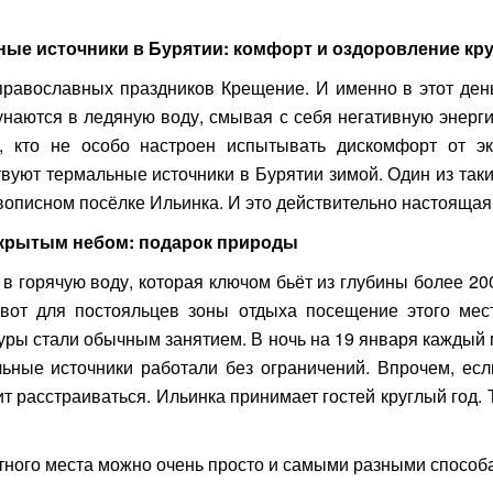
ые источники в Бурятии: комфорт и оздоровление кр
православных праздников Крещение. И именно в этот ден
унаются в ледяную воду, смывая с себя негативную энерги
е, кто не особо настроен испытывать дискомфорт от э
твуют термальные источники в Бурятии зимой. Один из так
вописном посёлке Ильинка. И это действительно настоящая 
ткрытым небом: подарок природы
л в горячую воду, которая ключом бьёт из глубины более 20
 вот для постояльцев зоны отдыха посещение этого ме
ры стали обычным занятием. В ночь на 19 января каждый 
ьные источники работали без ограничений. Впрочем, ес
оит расстраиваться. Ильинка принимает гостей круглый год. 
етного места можно очень просто и самыми разными способ