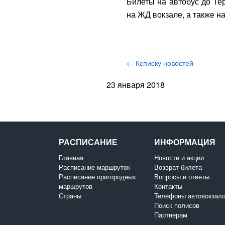
Билеты на автобус до Те
на ЖД вокзале, а также на
← Ксписку новостей
23 января 2018
РАСПИСАНИЕ
ИНФОРМАЦИЯ
Главная
Новости и акции
Расписание маршруток
Возврат билета
Расписание пригородных
Вопросы и ответы
маршрутов
Контакты
Страны
Телефоны автовокзал
Поиск полисов
Партнерам