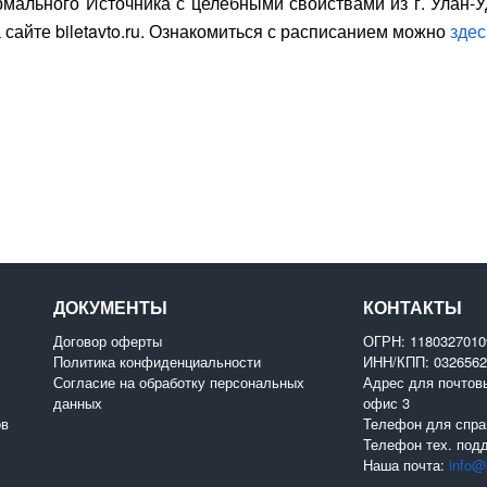
рмального Источника с целебными свойствами из г. Улан-У
 сайте biletavto.ru. Ознакомиться с расписанием можно
здес
ДОКУМЕНТЫ
КОНТАКТЫ
Договор оферты
ОГРН: 118032701
Политика конфиденциальности
ИНН/КПП: 0326562
Согласие на обработку персональных
Адрес для почтовы
данных
офис 3
ов
Телефон для спра
Телефон тех. под
Наша почта:
info@b