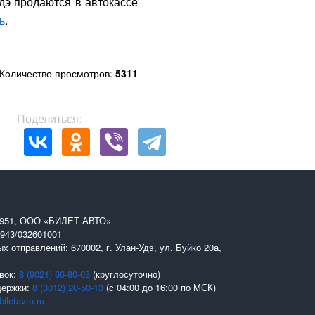
дэ продаются в автокассе
ь
.
Количество просмотров:
5311
Поделиться:
0951, ООО «БИЛЕТ АВТО»
943/032601001
х отправлений: 670002, г. Улан-Удэ, ул. Буйко 20а,
вок:
8 (9021) 66-80-03
(круглосуточно)
держки:
8 (3012) 20-50-13
(с 04:00 до 16:00 по МСК)
iletavto.ru