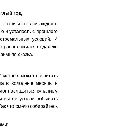
углый год
ь сотни и тысячи людей в
ю и усталость с прошлого
кстремальных условий. И
их расположился недалеко
зимняя сказка.
0 метров, может посчитать
ста в холодные месяцы и
мог насладиться купанием
ли вы не успели побывать
Так что смело собирайтесь
ами: