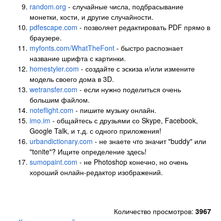
random.org
- случайные числа, подбрасывание
монетки, кости, и другие случайности.
pdfescape.com
- позволяет редактировать PDF прямо в
браузере.
myfonts.com/WhatTheFont
- быстро распознает
название шрифта с картинки.
homestyler.com
- создайте с эскиза и/или измените
модель своего дома в 3D.
wetransfer.com
- если нужно поделиться очень
большим файлом.
noteflight.com
- пишите музыку онлайн.
imo.im
- общайтесь с друзьями со Skype, Facebook,
Google Talk, и т.д. с одного приложения!
urbandictionary.com
- не знаете что значит "buddy" или
"tonite"? Ищите определение здесь!
sumopaint.com
- не Photoshop конечно, но очень
хороший онлайн-редактор изображений.
Количество просмотров:
3967