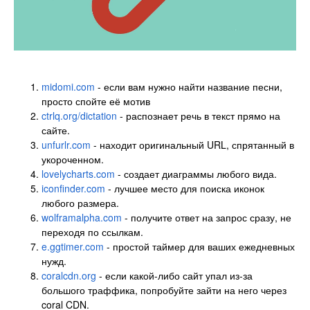
midomi.com
- если вам нужно найти название песни,
просто спойте её мотив
ctrlq.org/dictation
- распознает речь в текст прямо на
сайте.
unfurlr.com
- находит оригинальный URL, спрятанный в
укороченном.
lovelycharts.com
- создает диаграммы любого вида.
iconfinder.com
- лучшее место для поиска иконок
любого размера.
wolframalpha.com
- получите ответ на запрос сразу, не
переходя по ссылкам.
e.ggtimer.com
- простой таймер для ваших ежедневных
нужд.
coralcdn.org
- если какой-либо сайт упал из-за
большого траффика, попробуйте зайти на него через
coral CDN.