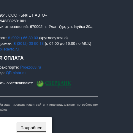
0951, ООО «БИЛЕТ АВТО»
943/032601001
х отправлений: 670002, г. Улан-Удэ, ул. Буйко 20а,
вок:
8 (9021) 66-80-03
(круглосуточно)
держки:
8 (3012) 20-50-13
(с 04:00 до 16:00 по МСК)
iletavto.ru
Я ОПЛАТА
ранспорте:
Proezd03.ru
да:
QR-plata.ru
аты обеспечивают:
тобы адаптировать наши сайты к индивидуальным потребностям
айта.
Подробнее