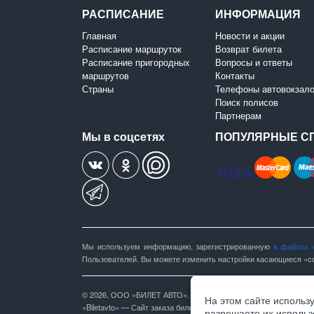
РАСПИСАНИЕ
ИНФОРМАЦИЯ
Главная
Новости и акции
Расписание маршруток
Возврат билета
Расписание пригородных
Вопросы и ответы
маршрутов
Контакты
Страны
Телефоны автовокзал
Поиск полисов
Партнерам
Мы в соцсетях
ПОПУЛЯРНЫЕ С
Мы используем информацию, зарегистрированную
в файлах 
Пользователей. Вы можете изменить настройки касающиеся «co
© 2026, ООО «БИЛЕТ АВТО». Все права защищены.
На этом сайте использ
«Biletavto» — Сайт заказа билетов на автобус
разрешаете их использ