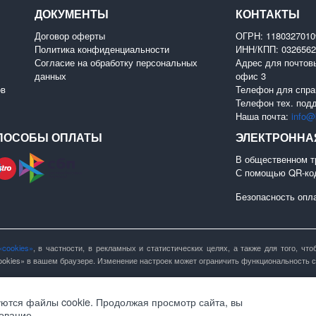
ДОКУМЕНТЫ
КОНТАКТЫ
Договор оферты
ОГРН: 118032701
Политика конфиденциальности
ИНН/КПП: 0326562
Согласие на обработку персональных
Адрес для почтовы
данных
офис 3
ов
Телефон для спра
Телефон тех. под
Наша почта:
info@b
ПОСОБЫ ОПЛАТЫ
ЭЛЕКТРОННА
В общественном т
С помощью QR-ко
Безопасность опл
«cookies»
, в частности, в рекламных и статистических целях, а также для того, ч
okies» в вашем браузере. Изменение настроек может ограничить функциональность с
уются файлы cookie. Продолжая просмотр сайта, вы
ование.