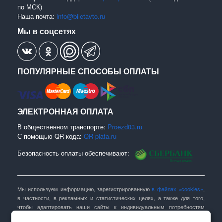
по МСК)
Наша почта:
info@biletavto.ru
Мы в соцсетях
ПОПУЛЯРНЫЕ СПОСОБЫ ОПЛАТЫ
ЭЛЕКТРОННАЯ ОПЛАТА
В общественном транспорте:
Proezd03.ru
С помощью QR-кода:
QR-plata.ru
Безопасность оплаты обеспечивают:
Мы используем информацию, зарегистрированную
в файлах «cookies»
,
в частности, в рекламных и статистических целях, а также для того,
чтобы адаптировать наши сайты к индивидуальным потребностям
Пользователей. Вы можете изменить настройки касающиеся «cookies» в