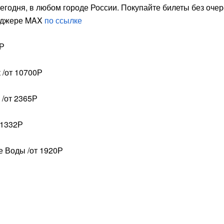
егодня, в любом городе России. Покупайте билеты без оче
енджере MAX
по ссылке
0Р
 /от 10700Р
 /от 2365Р
 1332Р
 Воды /от 1920Р