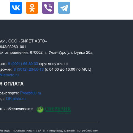
0951, ООО «БИЛЕТ АВТО»
943/032601001
х отправлений: 670002, г. Улан-Удэ, ул. Буйко 20а,
вок:
8 (9021) 66-80-03
(круглосуточно)
держки:
8 (3012) 20-50-13
(с 04:00 до 16:00 по МСК)
iletavto.ru
Я ОПЛАТА
ранспорте:
Proezd03.ru
да:
QR-plata.ru
аты обеспечивают:
тобы адаптировать наши сайты к индивидуальным потребностям