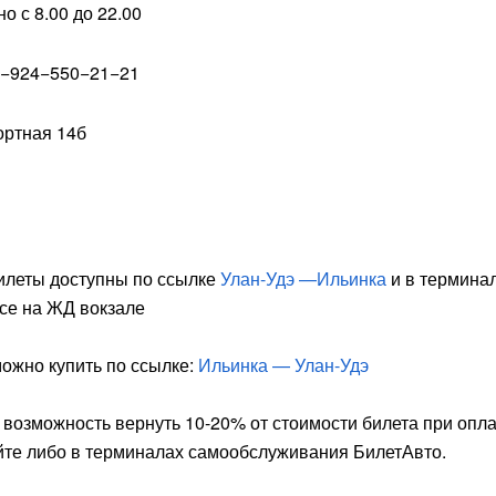
 с 8.00 до 22.00
8−924−550−21−21
рортная 14б
билеты доступны по ссылке
Улан-Удэ —Ильинка
и в термина
се на ЖД вокзале
ожно купить по ссылке:
Ильинка — Улан-Удэ
е возможность вернуть 10-20% от стоимости билета при опл
те либо в терминалах самообслуживания БилетАвто.