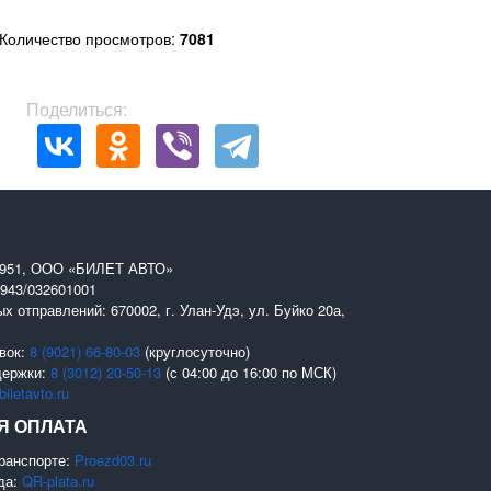
Количество просмотров:
7081
Поделиться:
0951, ООО «БИЛЕТ АВТО»
943/032601001
х отправлений: 670002, г. Улан-Удэ, ул. Буйко 20а,
вок:
8 (9021) 66-80-03
(круглосуточно)
держки:
8 (3012) 20-50-13
(с 04:00 до 16:00 по МСК)
iletavto.ru
Я ОПЛАТА
ранспорте:
Proezd03.ru
да:
QR-plata.ru