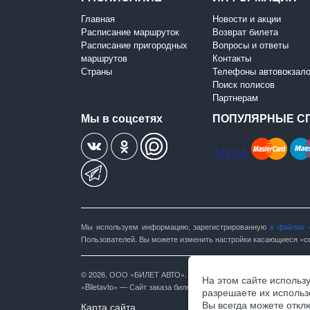
Главная
Новости и акции
Расписание маршруток
Возврат билета
Расписание пригородных
Вопросы и ответы
маршрутов
Контакты
Страны
Телефоны автовокзал
Поиск полисов
Партнерам
Мы в соцсетях
ПОПУЛЯРНЫЕ С
Мы используем информацию, зарегистрированную
в файлах 
Пользователей. Вы можете изменить настройки касающиеся «co
© 2026, ООО «БИЛЕТ АВТО». Все права защищены.
На этом сайте использ
«Biletavto» — Сайт заказа билетов на автобус
разрешаете их использ
Вы всегда можете откл
Карта сайта