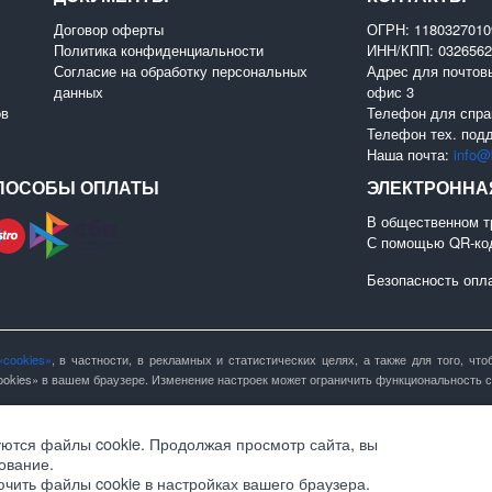
Договор оферты
ОГРН: 118032701
Политика конфиденциальности
ИНН/КПП: 0326562
Согласие на обработку персональных
Адрес для почтовы
данных
офис 3
ов
Телефон для спра
Телефон тех. под
Наша почта:
info@b
ПОСОБЫ ОПЛАТЫ
ЭЛЕКТРОННА
В общественном т
С помощью QR-ко
Безопасность опл
«cookies»
, в частности, в рекламных и статистических целях, а также для того, ч
okies» в вашем браузере. Изменение настроек может ограничить функциональность с
уются файлы cookie. Продолжая просмотр сайта, вы
ование.
ючить файлы cookie в настройках вашего браузера.