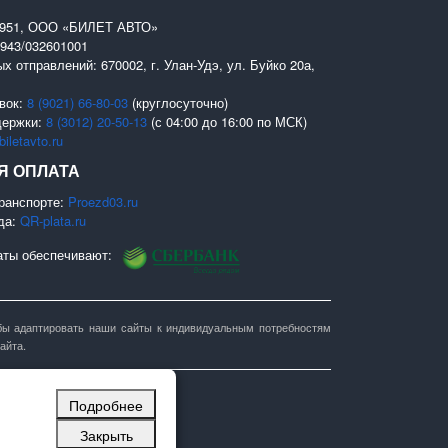
0951, ООО «БИЛЕТ АВТО»
943/032601001
х отправлений: 670002, г. Улан-Удэ, ул. Буйко 20а,
вок:
8 (9021) 66-80-03
(круглосуточно)
держки:
8 (3012) 20-50-13
(с 04:00 до 16:00 по МСК)
iletavto.ru
Я ОПЛАТА
ранспорте:
Proezd03.ru
да:
QR-plata.ru
аты обеспечивают:
тобы адаптировать наши сайты к индивидуальным потребностям
айта.
Подробнее
Закрыть